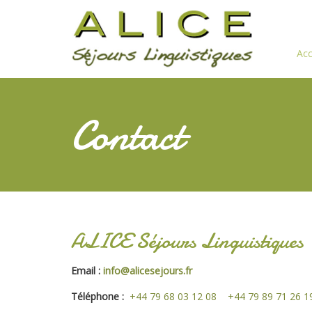
Aller
au
contenu
Acc
principal
Contact
ALICE Séjours Linguistiques
Email :
info@alicesejours.fr
Téléphone :
+44 79 68 03 12 08
+44 79 89 71 26 1