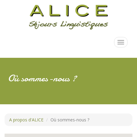
Aller
au
contenu
principal
Toggle
navigati
Où sommes-nous ?
A propos d'ALICE
Où sommes-nous ?