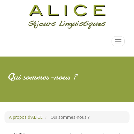
Aller
au
contenu
principal
Toggle
navigati
Qui sommes-nous ?
A propos d'ALICE
Qui sommes-nous ?